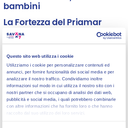
bambini
La Fortezza del Priamar
Situata in posizione panoramica su un
promontorio affacciato sul mare, la
Fortezza del Priamar domina il paesaggio
Questo sito web utilizza i cookie
urbano con la sua mole severa e
Utilizziamo i cookie per personalizzare contenuti ed
affascinante — un luogo che trasforma la
annunci, per fornire funzionalità dei social media e per
analizzare il nostro traffico. Condividiamo inoltre
visita in una vera avventura, lasciando ai
informazioni sul modo in cui utilizza il nostro sito con i
bambini la libertà di immaginare di essere
nostri partner che si occupano di analisi dei dati web,
cavalieri e dame in un'epoca lontana.
pubblicità e social media, i quali potrebbero combinarle
con altre informazioni che ha fornito loro o che hanno
Il Museo della Ceramica per
raccolto dal suo utilizzo dei loro servizi.
i più piccoli