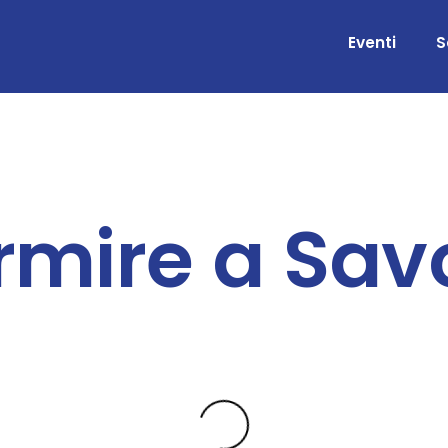
Eventi
S
rmire a Sa