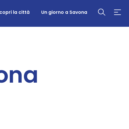
copri la città
Un giorno a Savona
vona