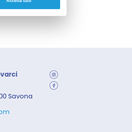
Accetta tutti
ovarci
a
7100 Savona
com