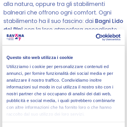
alla natura, oppure tra gli stabilimenti
balneari che offrono ogni comfort. Ogni
stabilimento ha il suo fascino: dai
Bagni Lido
dei Pini
con la loro atmosfera accogliente,
ai
Bagni Marea
presso il Mare Hotel, dove il
lusso si sposa con la vista sul mare. E poi ci
sono
i Bagni Stella Marina,
i Bagnasciuga,
Questo sito web utilizza i cookie
Avalon Beach, Camping Vittoria e il
Utilizziamo i cookie per personalizzare contenuti ed
Camping La Pergola,
ognuno con il proprio
annunci, per fornire funzionalità dei social media e per
carattere unico e servizi impeccabili.
analizzare il nostro traffico. Condividiamo inoltre
informazioni sul modo in cui utilizza il nostro sito con i
nostri partner che si occupano di analisi dei dati web,
Passeggiando lungo questa spiaggia, ti
pubblicità e social media, i quali potrebbero combinarle
senti avvolto dalla bellezza del paesaggio e
con altre informazioni che ha fornito loro o che hanno
dall'energia positiva che emana. Ogni
raccolto dal suo utilizzo dei loro servizi.
angolo ha qualcosa di speciale da offrirti,