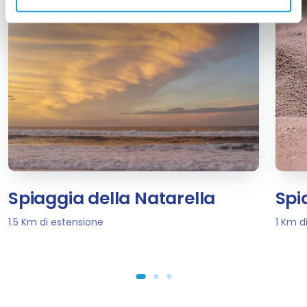
Spiaggia della Natarella
Spi
1.5 Km di estensione
1 Km d