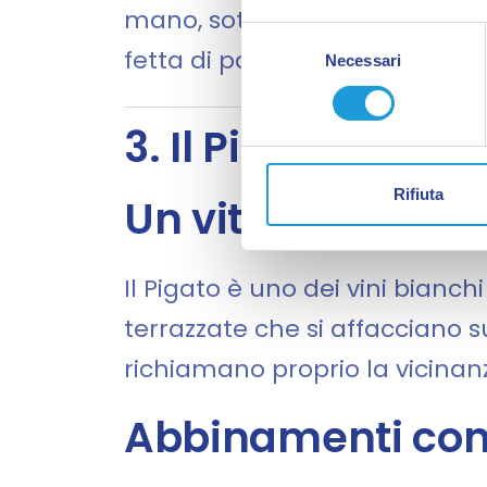
mano, sotto sale o in salsa. I
Selezione
fetta di pane, o come condim
Necessari
del
consenso
3. Il Pigato, il vin
Rifiuta
Un vitigno autoct
Il Pigato è uno dei vini bianch
terrazzate che si affacciano su
richiamano proprio la vicinan
Abbinamenti cons