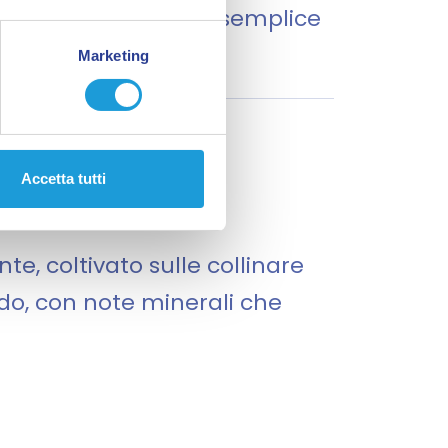
rende perfette su una semplice
Marketing
Accetta tutti
nte, coltivato sulle collinare
pido, con note minerali che