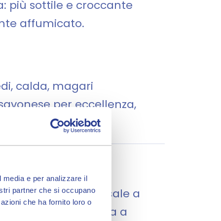
: più sottile e croccante
ente affumicato.
edi, calda, magari
 savonese per eccellenza,
o sale
l media e per analizzare il
nostri partner che si occupano
ca artigianale che risale a
azioni che ha fornito loro o
are" e lavorate ancora a