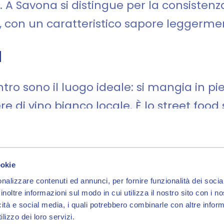
. A Savona si distingue per la consistenza
uri, con un caratteristico sapore leggerm
a
ntro sono il luogo ideale: si mangia in pi
di vino bianco locale. È lo street food
Noli, un'eccellenza sott
ookie
nalizzare contenuti ed annunci, per fornire funzionalità dei socia
inoltre informazioni sul modo in cui utilizza il nostro sito con i 
 Noli mantiene viva una tradizione di pes
icità e social media, i quali potrebbero combinarle con altre inform
e con il tradizionale sistema delle "lamp
lizzo dei loro servizi.