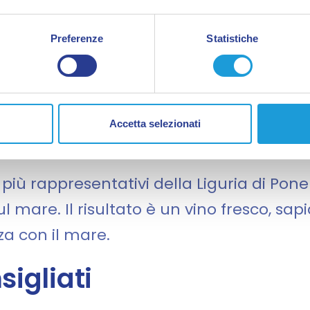
l loro sapore intenso ma equilibrato le 
ento per la pasta.
Preferenze
Statistiche
o bianco del territorio
Accetta selezionati
ono ligure
i più rappresentativi della Liguria di Pone
l mare. Il risultato è un vino fresco, sa
za con il mare.
igliati