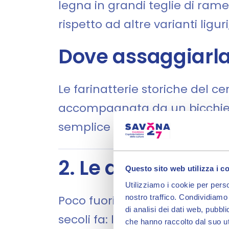
legna in grandi teglie di rame
rispetto ad altre varianti lig
Dove assaggiarl
Le farinatterie storiche del ce
accompagnata da un bicchiere 
semplice e irresistibile.
2. Le acciughe di 
Questo sito web utilizza i c
Utilizziamo i cookie per perso
nostro traffico. Condividiamo 
Poco fuori Savona, il borgo di
di analisi dei dati web, pubbl
secoli fa: le acciughe, pescat
che hanno raccolto dal suo uti