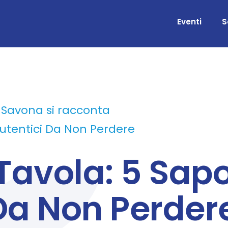
Eventi
S
Savona si racconta
Autentici Da Non Perdere
avola: 5 Sapo
Da Non Perder