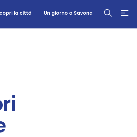
copri la città
Un giorno a Savona
ri
e