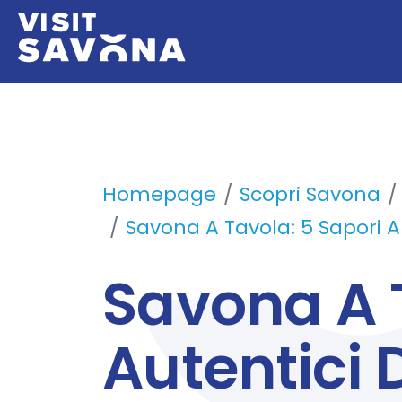
Homepage
Scopri Savona
Savona A Tavola: 5 Sapori 
Savona A T
Autentici 