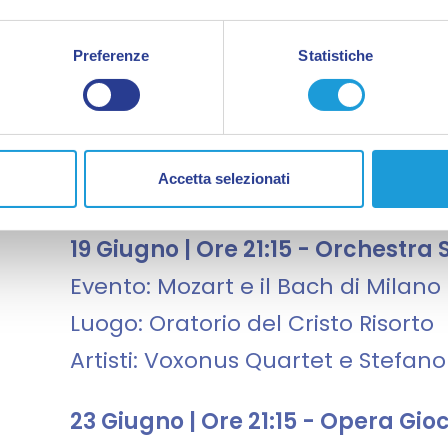
Luogo: Teatro Chiabrera
Dettagli: Nuovo Allestimento
Preferenze
Statistiche
09 Giugno | Ore 21:00
-
Orchestra
Evento: Concerto del progetto A
Accetta selezionati
Luogo: Orchestra Sinfonica di Sa
19 Giugno | Ore 21:15 - Orchestra
Evento: Mozart e il Bach di Milano
Luogo: Oratorio del Cristo Risorto
Artisti: Voxonus Quartet e Stefano
23 Giugno | Ore 21:15 - Opera Gio