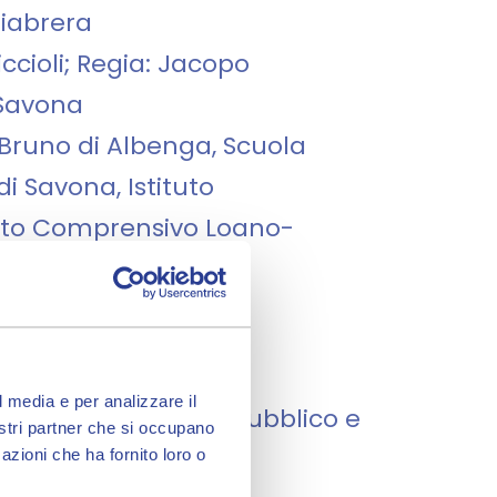
hiabrera
iccioli; Regia: Jacopo
 Savona
 Bruno di Albenga, Scuola
i Savona, Istituto
tuto Comprensivo Loano-
Arte Albisola Marina,
ocosa
l media e per analizzare il
Britten (Recita per pubblico e
nostri partner che si occupano
azioni che ha fornito loro o