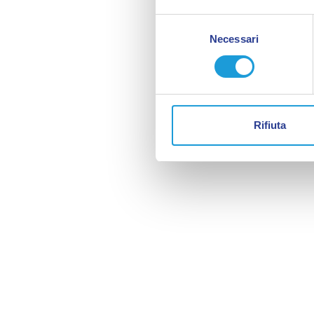
Selezione
Necessari
del
consenso
Rifiuta