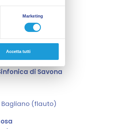
Marketing
 Sinfonica
ccademia Go!
Accetta tutti
vona -
 Sinfonica di Savona
 Bagliano (flauto)
cosa