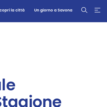
copri la città
Un giorno a Savona
le
Stagione