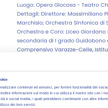
Luogo: Opera Giocosa - Teatro C
Dettagli: Direttore: Massimiliano P
Marchisio; Orchestra Sinfonica di
Orchestra e Coro: Liceo Giordano
secondaria di I grado Guidobono d
Comprensivo Varazze-Celle, Isti
Boissano, Piccola Accademia dell'
Accademia Teresiana di Savona
ookie
06 Giugno | Ore 18:00 - Opera Gi
nalizzare contenuti ed annunci, per fornire funzionalità dei socia
Evento: L'arca di Noè di Benjamin 
inoltre informazioni sul modo in cui utilizza il nostro sito con i 
famiglie)
icità e social media, i quali potrebbero combinarle con altre inform
lizzo dei loro servizi.