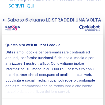
ISCRIVITI QUI
Sabato 6 giugno
LE STRADE DI UNA VOLTA
ATTRAVERSO I BOSCHI DA “FIN DE SANN-
A” (FORESTA DEMANIALE DI CADIBONA)
, a
cura di ANPI, PIPPININ, PROTEZIONE CIVILE
Questo sito web utilizza i cookie
SEZ. SAVONA. Ritrovo ore 9.00 presso
Utilizziamo i cookie per personalizzare contenuti ed
parcheggio del bar sotto la vecchia
annunci, per fornire funzionalità dei social media e per
scuola elementare, raggiungibile con
analizzare il nostro traffico. Condividiamo inoltre
autobus Tpl linea Savona- Cairo
informazioni sul modo in cui utilizza il nostro sito con i
nostri partner che si occupano di analisi dei dati web,
Montenotte; partenza da Cadifugio.
pubblicità e social media, i quali potrebbero combinarle
TREKKING DI DIFFICOLTA' MEDIA
-
CLICCA
con altre informazioni che ha fornito loro o che hanno
QUI PER TUTTE LE INFORMAZIONI E ISCRIZIONE
raccolto dal suo utilizzo dei loro servizi.
Martedì 16 giugno
TRA IL VERDE DEL
Selezione