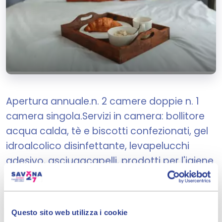
Apertura annuale.n. 2 camere doppie n. 1
camera singola.Servizi in camera: bollitore
acqua calda, tè e biscotti confezionati, gel
idroalcolico disinfettante, levapelucchi
adesivo, asciugacapelli, prodotti per l'igiene
personale, cuscini extra.Servizi presenti :
parcheggio gratuito all'interno della
proprietà, Wi-Fi gratuito, vista mare, bagno
Questo sito web utilizza i cookie
con doccia ad uso ad uso esclusivo