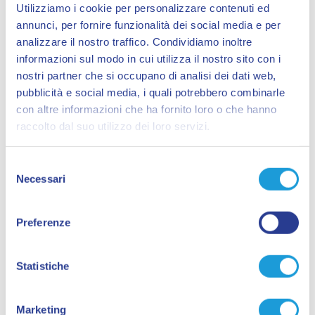
Utilizziamo i cookie per personalizzare contenuti ed
annunci, per fornire funzionalità dei social media e per
analizzare il nostro traffico. Condividiamo inoltre
informazioni sul modo in cui utilizza il nostro sito con i
nostri partner che si occupano di analisi dei dati web,
Contatti:
pubblicità e social media, i quali potrebbero combinarle
Casa Roberto B&B
con altre informazioni che ha fornito loro o che hanno
Via Alla Strà 25/B
raccolto dal suo utilizzo dei loro servizi.
Savona
Telefono
3293133104
Selezione
Email
g.nerini@hotmail.com
Necessari
del
consenso
Come arrivare
Preferenze
Richiedi info
Statistiche
Marketing