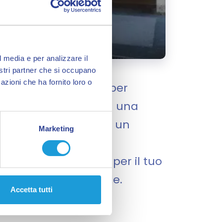
l media e per analizzare il
nostri partner che si occupano
azioni che ha fornito loro o
o di partenza ideale per
 e dintorni. Situato in una
 massima comodità per un
Marketing
50 metri dall'ampio
 spazio che ti serve per il tuo
o ancora più piacevole.
Accetta tutti
dalla...