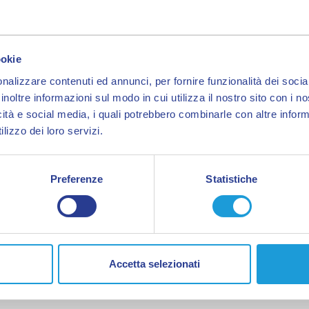
ookie
nalizzare contenuti ed annunci, per fornire funzionalità dei socia
inoltre informazioni sul modo in cui utilizza il nostro sito con i 
icità e social media, i quali potrebbero combinarle con altre inform
Scopri l'Albergo Nazionale, il punt
lizzo dei loro servizi.
esplorare le meraviglie della città
posizione strategica, ti offre la
Preferenze
Statistiche
soggiorno indimenticabile. A soli 
parcheggio dedicato, avrai tutto lo
veicolo, rendendo il tuo soggiorn
Accetta selezionati
Immagina di essere a soli 5 minuti 