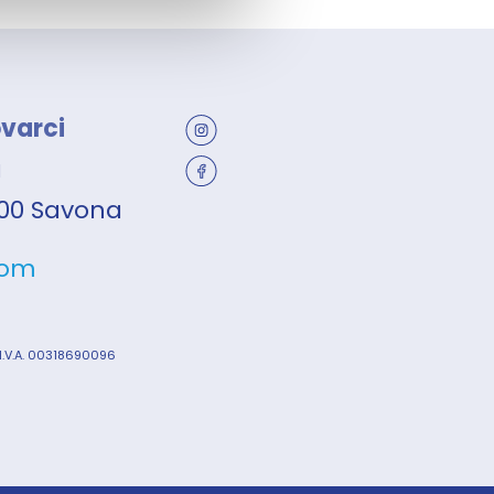
ovarci
a
7100 Savona
com
 I.V.A. 00318690096