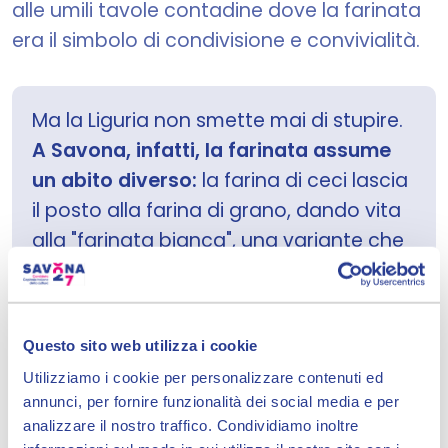
alle umili tavole contadine dove la farinata
era il simbolo di condivisione e convivialità.
Ma la Liguria non smette mai di stupire.
A Savona, infatti, la farinata assume
un abito diverso:
la farina di ceci lascia
il posto alla farina di grano, dando vita
alla "farinata bianca", una variante che
vanta radici antiche e un sapore
delicato e raffinato.
Questo sito web utilizza i cookie
Che sia gialla o bianca, la farinata
Utilizziamo i cookie per personalizzare contenuti ed
annunci, per fornire funzionalità dei social media e per
racchiude l'anima stessa della Liguria:
analizzare il nostro traffico. Condividiamo inoltre
semplice, genuina, ricca di tradizione. Un