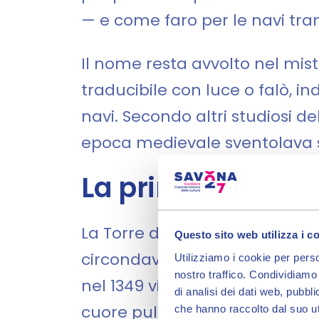
— e come faro per le navi tra
Il nome resta avvolto nel mist
traducibile con luce o falò, i
navi. Secondo altri studiosi 
epoca medievale sventolava s
La principale del
La Torre del Brandale era la p
Questo sito web utilizza i c
circondavano la città di Savo
Utilizziamo i cookie per perso
nostro traffico. Condividiamo 
nel 1349 vi fu installata la p
di analisi dei dati web, pubbl
cuore pulsante della democr
che hanno raccolto dal suo uti