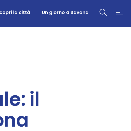
copri la città
Un giorno a Savona
e: il
ona