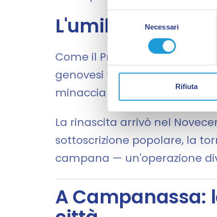
Selezione
L'umiliazione gen
Necessari
del
consenso
Come il Priamar, anche il Bran
genovesi fecero abbassare la t
Rifiuta
minaccia o un ostacolo alla n
La rinascita arrivò nel Novecen
sottoscrizione popolare, la to
campana — un'operazione diven
A Campanassa: la