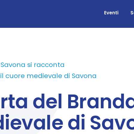
Eventi
S
Savona si racconta
 il cuore medievale di Savona
rta del Brandal
ievale di Sav