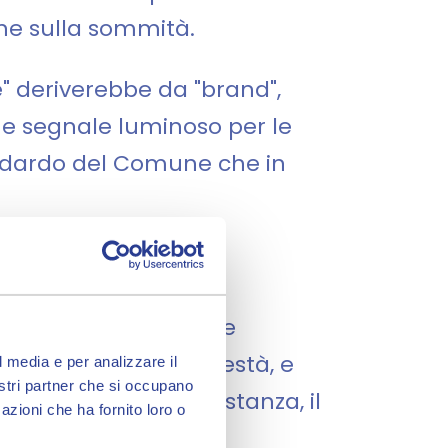
one sulla sommità.
e" deriverebbe da "brand",
ome segnale luminoso per le
tendardo del Comune che in
 di fortificazione che
nne la sede del Podestà, e
l media e per analizzare il
nostri partner che si occupano
rlamento. Era, in sostanza, il
azioni che ha fornito loro o