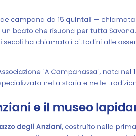
rande campana da 15 quintali — chiamat
 un boato che risuona per tutta Savona. 
ei secoli ha chiamato i cittadini alle ass
Associazione "A Campanassa", nata nel 192
specializzata nella storia e nelle tradizio
nziani e il museo lapida
azzo degli Anziani
, costruito nella pri