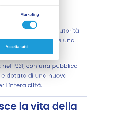
Marketing
29 ottobre 1528, le autorità
che potesse costituire una
Accetta tutti
: nel 1931, con una pubblica
za e dotata di una nuova
 l'intera città.
e la vita della