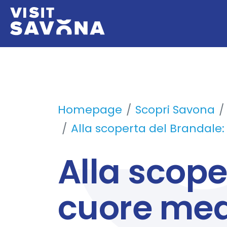
Homepage
Scopri Savona
Alla scoperta del Brandale:
Alla scope
cuore med