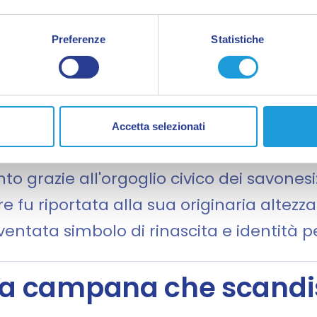
ovese e la rinascita
Preferenze
Statistiche
dale subì la mano pesante di Genova: il 
orre da 49,60 a 31,60 metri per evitare 
Accetta selezionati
uova fortezza del Priamar.
to grazie all'orgoglio civico dei savonesi
rre fu riportata alla sua originaria altez
tata simbolo di rinascita e identità per
 campana che scandisc