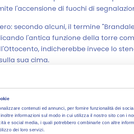
mite l'accensione di fuochi di segnalazi
ero: secondo alcuni, il termine "Brandal
ndicando l'antica funzione della torre c
dell'Ottocento, indicherebbe invece lo s
ulla sua cima.
le cinquanta torri
rincipale delle cinquanta torri delle mura
ookie
na. Acquistata dal Comune nel 1305, dive
nalizzare contenuti ed annunci, per fornire funzionalità dei socia
inoltre informazioni sul modo in cui utilizza il nostro sito con i 
rima campana per chiamare il popolo al Pa
icità e social media, i quali potrebbero combinarle con altre inform
azia comunale medievale savonese.
lizzo dei loro servizi.