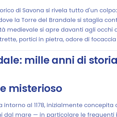
torico di Savona si rivela tutto d'un colpo
 dove la Torre del Brandale si staglia contr
ttà medievale si apre davanti agli occhi 
ette, portici in pietra, odore di focaccia
dale: mille anni di stori
me misterioso
a intorno al 1178, inizialmente concepit
i dal mare — in particolare le frequenti i